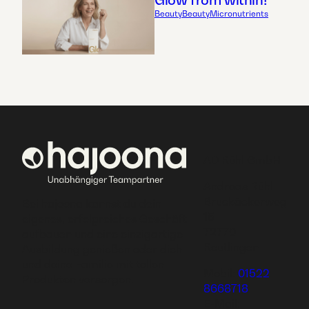
Glow from within!
Beauty
Beauty
Micronutrients
AD Rühl GmbH
Andreas Rühl
Bruckäckerweg
Bei hajoona kannst du dein
15
eigenes, erfolgreiches Geschäft
72770
aufbauen und eine einzigartige
Reutlingen
Ausbildung genießen oder dich
und deine Familie mit tollen
Mobil:
01522
Produkten versorgen.
8668718
E-Mail: