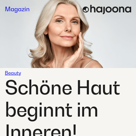
Skip
Magazin
to
content
Beauty
Schöne Haut
beginnt im
Inneren!