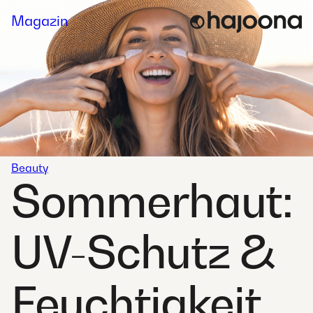
Skip
Magazin
to
content
Beauty
Sommerhaut:
UV-Schutz &
Feuchtigkeit