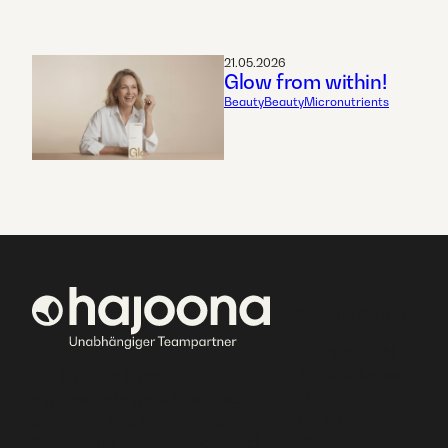
21.05.2026
Glow from within!
Beauty
Beauty
Micronutrients
AD Rühl GmbH
Andreas Rühl
Bruckäckerweg
Bei hajoona kannst du dein
15
eigenes, erfolgreiches Geschäft
72770
aufbauen und eine einzigartige
Reutlingen
Ausbildung genießen oder dich