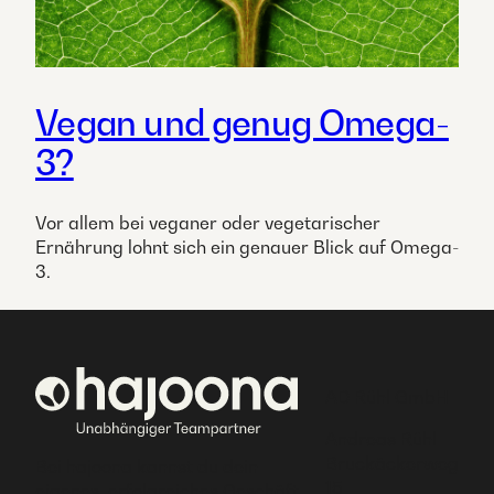
Vegan und genug Omega-
3?
Vor allem bei veganer oder vegetarischer
Ernährung lohnt sich ein genauer Blick auf Omega-
3.
AD Rühl GmbH
Andreas Rühl
Bruckäckerweg
Bei hajoona kannst du dein
15
eigenes, erfolgreiches Geschäft