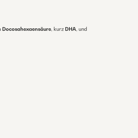
n
Docosahexaensäure
, kurz
DHA
, und