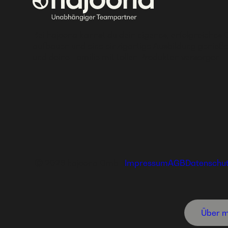
Bei hajoona kannst du dein eigenes, erfolgreiches 
aufbauen und eine einzigartige Ausbildung genieße
und deine Familie mit tollen Produkten versorgen.
Ⓒ 2026 hajoona GmbH
Impressum
AGB
Datenschu
Über m