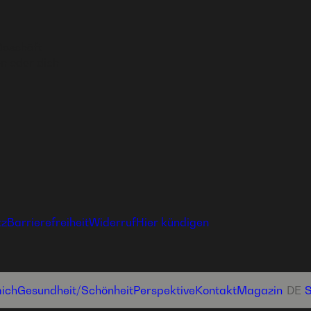
Geschäft
n oder dich
tz
Barrierefreiheit
Widerruf
Hier kündigen
ich
Gesundheit­/Schönheit
Perspektive
Kontakt
Magazin
DE