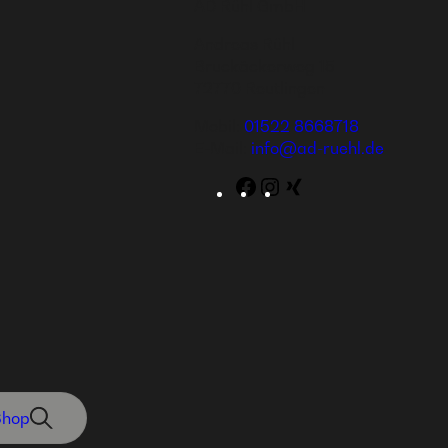
AD Rühl GmbH
Andreas Rühl
Bruckäckerweg 15
72770 Reutlingen
Mobil:
01522 8668718
E-Mail:
info@ad-ruehl.de
Facebook
Instagram
WordPress
Shop