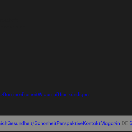
Geschäft
n oder dich
tz
Barrierefreiheit
Widerruf
Hier kündigen
ich
Gesundheit­/Schönheit
Perspektive
Kontakt
Magazin
DE