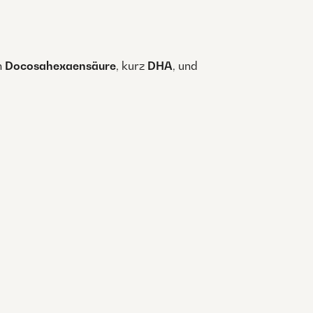
n
Docosahexaensäure
, kurz
DHA
, und