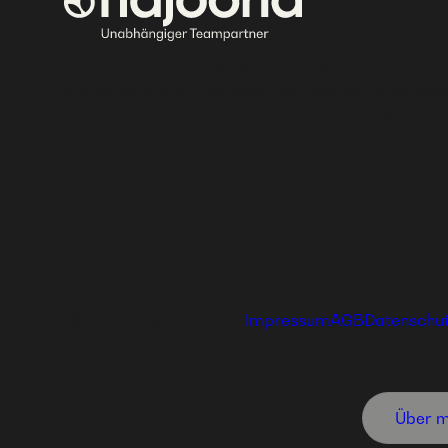
Bei hajoona kannst du dein eigenes, erfolgreiches 
aufbauen und eine einzigartige Ausbildung genieße
und deine Familie mit tollen Produkten versorgen.
Ⓒ 2026 hajoona GmbH
Impressum
AGB
Datenschu
Über m