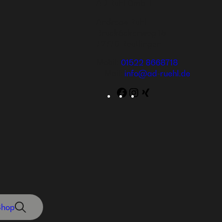
AD Rühl GmbH
Andreas Rühl
Bruckäckerweg 15
72770 Reutlingen
Mobil:
01522 8668718
E-Mail:
info@ad-ruehl.de
Facebook
Instagram
WordPress
Shop