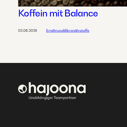
Koffein mit Balance
03.08.2026
Ernährung
Mikronährstoffe
Bei hajoona kannst du dein eigenes, erfolgreiches 
aufbauen und eine einzigartige Ausbildung genieße
und deine Familie mit tollen Produkten versorgen.