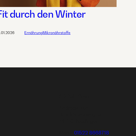
Fit durch den Winter
2.01.2026
Ernährung
Mikronährstoffe
AD Rühl GmbH
Andreas Rühl
Bruckäckerweg 15
72770 Reutlingen
Mobil:
01522 8668718