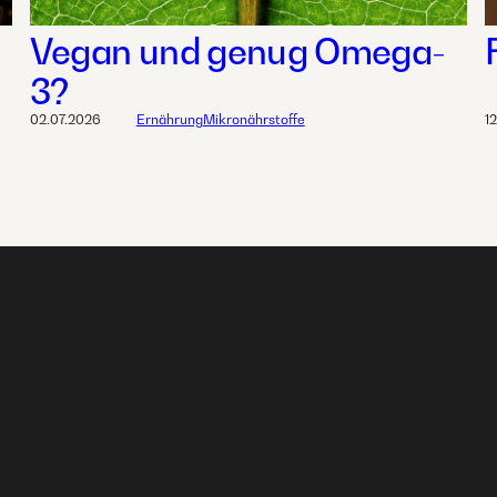
Vegan und genug Omega-
3?
02.07.2026
Ernährung
Mikronährstoffe
1
Geschäft
n oder dich