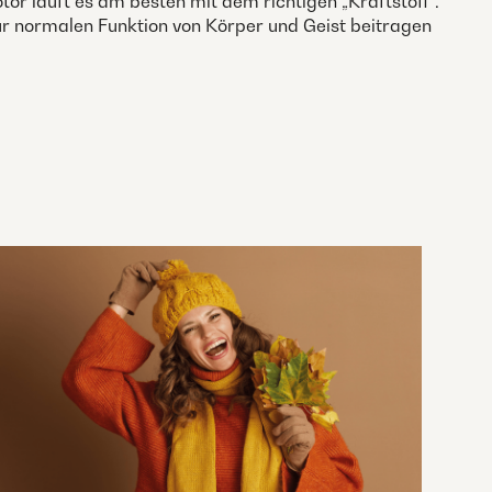
tor läuft es am besten mit dem richtigen „Kraftstoff“.
ur normalen Funktion von Körper und Geist beitragen