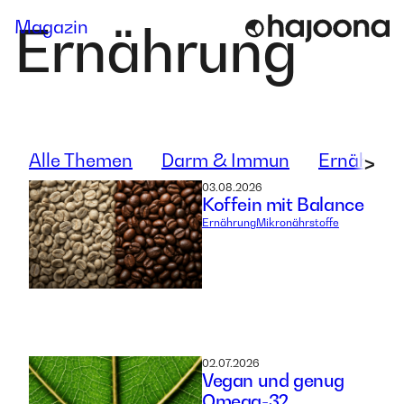
Skip
Magazin
Ernährung
to
content
Alle Themen
Darm & Immun
Ernährun
>
03.08.2026
Koffein mit Balance
Ernährung
Mikronährstoffe
02.07.2026
Vegan und genug
Omega-3?